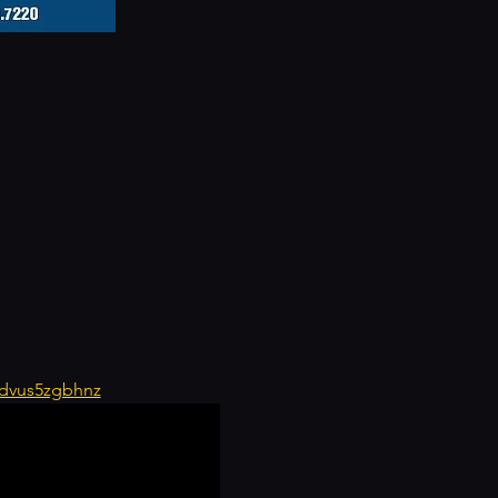
-ndvus5zgbhnz