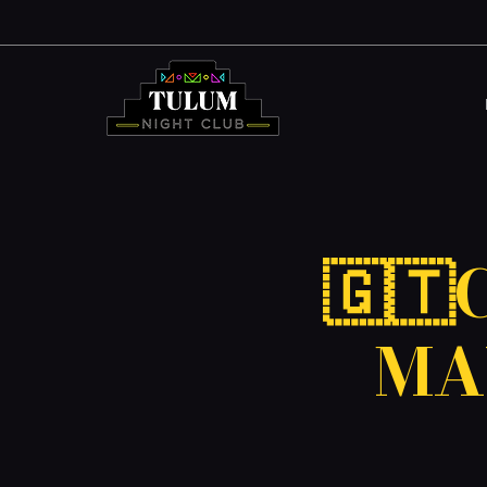
🇬🇹
MA