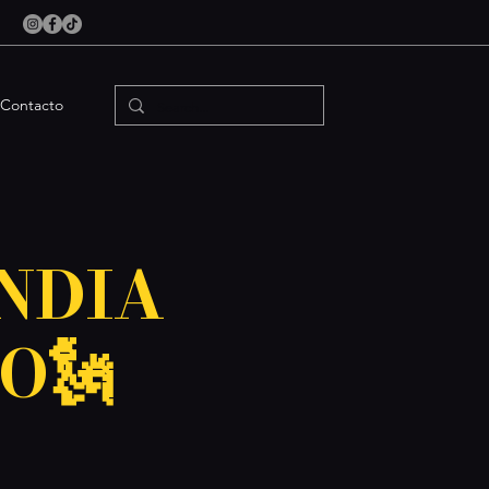
Contacto
INDIA
O🗽