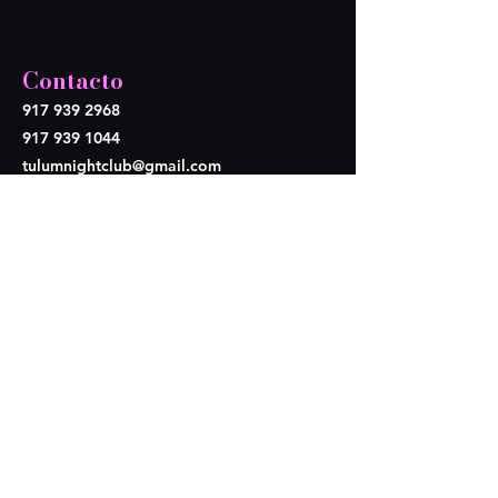
Contacto
917 939 2968
917 939 1044
tulumnightclub@gmail.com
Síganos
Opening Hours
Lun - Mier: Cerramos
​​Juev-Dom: 9pm - 4am