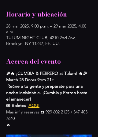
Horario y ubicación
28 mar 2025, 9:00 p.m. – 29 mar 2025, 4:00
a.m.
TULUM NIGHT CLUB, 4210 2nd Ave,
Brooklyn, NY 11232, EE. UU.
Acerca del evento
🎉🔥 ¡CUMBIA & PERRERO at Tulum! 🔥🎉 
March 28 Doors 9pm 21+
Reúne a tu gente y prepárate para una 
noche inolvidable. ¡Cumbia y Perreo hasta 
el amanecer!
🎟️ 
Boletos  
AQUI
Mas inf y reservas ☎️ 929 602 2125 / 347 403 
7640
🔥