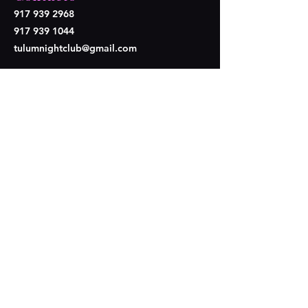
917 939 2968
917 939 1044
tulumnightclub@gmail.com
Síganos
Opening Hours
Lun - Mier: Cerramos
​​Juev-Dom: 9pm - 4am
4210 2nd Ave,
Brooklyn, NY 11232