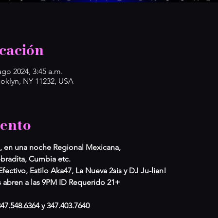
cación
ago 2024, 3:45 a.m.
ooklyn, NY 11232, USA
vento
o, en una noche Regional Mexicana, 
bradita, Cumbia etc. 
ectivo, Estilo Aka47, La Nueva 2sis y DJ Ju-lian!
s abren a las 9PM ID Requerido 21+ 
347.548.6364 y 347.403.7640