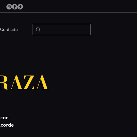
Contacto
 RAZA
 con
Acorde