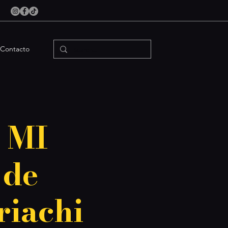
Contacto
 MI
 de
riachi