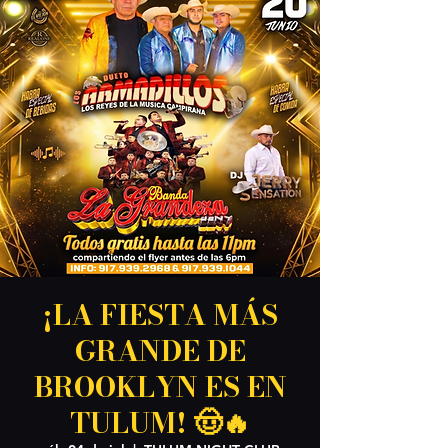
¡LA FIESTA MÁS
GRANDE DE
BROOKLYN ES EN
TULUM! 🤠🔥