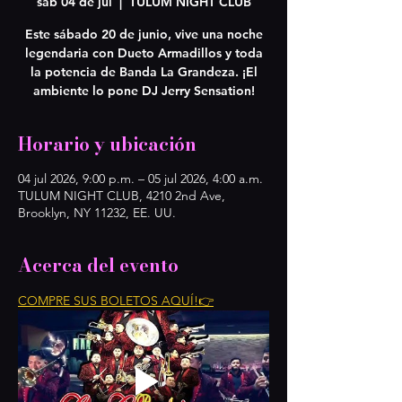
sáb 04 de jul
  |  
TULUM NIGHT CLUB
Este sábado 20 de junio, vive una noche
legendaria con Dueto Armadillos y toda
la potencia de Banda La Grandeza. ¡El
ambiente lo pone DJ Jerry Sensation!
Horario y ubicación
04 jul 2026, 9:00 p.m. – 05 jul 2026, 4:00 a.m.
TULUM NIGHT CLUB, 4210 2nd Ave,
Brooklyn, NY 11232, EE. UU.
Acerca del evento
COMPRE SUS BOLETOS AQUÍ!👉