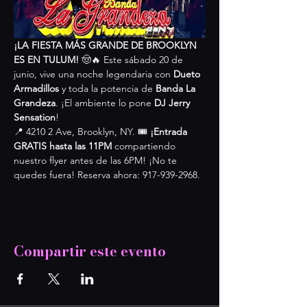
¡LA FIESTA MÁS GRANDE DE BROOKLYN 
ES EN TULUM!
 🤠🔥 Este sábado 20 de 
junio, vive una noche legendaria con 
Dueto 
Armadillos
 y toda la potencia de 
Banda La 
Grandeza
. ¡El ambiente lo pone 
DJ Jerry 
Sensation
!
📍 4210 2 Ave, Brooklyn, NY. 🎟️ 
¡Entrada 
GRATIS hasta las 11PM
 compartiendo 
nuestro flyer antes de las 6PM! ¡No te 
quedes fuera! Reserva ahora: 917-939-2968.
Compartir este evento