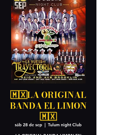
🇲🇽LA ORIGINAL
BANDA EL LIMON
🇲🇽
sáb 28 de sep
  |  
Tulum night Club