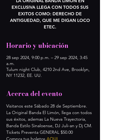
LA ORIGINAL BANDA LIMON EN
EXCLUSIVA LLEGA CON TODOS SUS
EXITOS COMO: DERECHO DE
ANTIGUEDAD, QUE ME DIGAN LOCO
ETEC.
Horario y ubicación
28 sep 2024, 9:00 p.m. – 29 sep 2024, 3:45
a.m.
Tulum night Club, 4210 2nd Ave, Brooklyn,
NY 11232, EE. UU.
Acerca del evento
Visitanos este Sábado 28 de Septiembre. 
La Original Banda El Limón, llega con todos 
sus éxitos, ademas La Nueva Trayectoria, 
Banda Estilo Sinaloense, DJ Juli-an y Dj CM.
Tickets Preventa GENERAL $50.00
Compra tus boletos 
AQUI