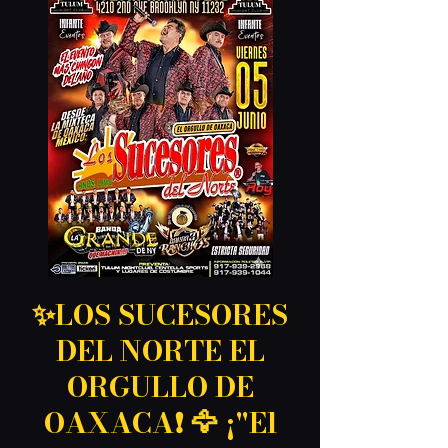
✨LOS SUCESORES
DEL NORTE EL
ORGULLO DE
OAXACA❗️ 🦅 ¡"El