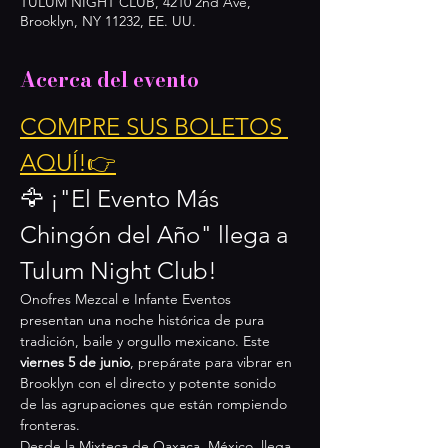
TULUM NIGHT CLUB, 4210 2nd Ave,
Brooklyn, NY 11232, EE. UU.
Acerca del evento
COMPRE SUS BOLETOS 
AQUÍ!👉
🦅 ¡"El Evento Más 
Chingón del Año" llega a 
Tulum Night Club!
Onofres Mezcal e Infante Eventos 
presentan una noche histórica de pura 
tradición, baile y orgullo mexicano. Este 
viernes 5 de junio
, prepárate para vibrar en 
Brooklyn con el directo y potente sonido 
de las agrupaciones que están rompiendo 
fronteras.
Desde la Mixteca de Oaxaca, México, llega 