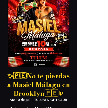
✨🇵🇪No te pierdas
a Masiel Málaga en
Brooklyn🇵🇪✨
vie 10 de jul
  |  
TULUM NIGHT CLUB