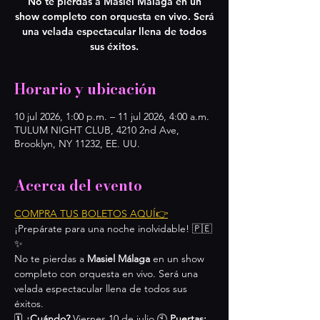
No te pierdas a Masiel Málaga en un
show completo con orquesta en vivo. Será
una velada espectacular llena de todos
sus éxitos.
Horario y ubicación
10 jul 2026, 1:00 p.m. – 11 jul 2026, 4:00 a.m.
TULUM NIGHT CLUB, 4210 2nd Ave,
Brooklyn, NY 11232, EE. UU.
Acerca del evento
COMPRA TUS BOLETOS AQUÍ👉
¡Prepárate para una noche inolvidable! 🇵🇪
✨
No te pierdas a 
Masiel Málaga
 en un show 
completo con orquesta en vivo. Será una 
velada espectacular llena de todos sus 
éxitos.
🗓 
¿Cuándo?
 Viernes 10 de julio 🕙 
Puertas: