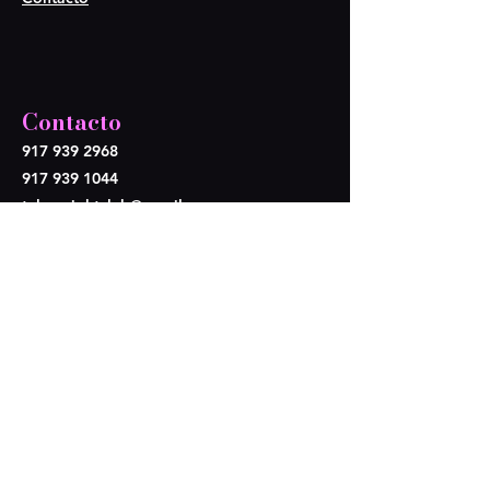
Contacto
917 939 2968
917 939 1044
tulumnightclub@gmail.com
Síganos
Opening Hours
Lun - Mier: Cerramos