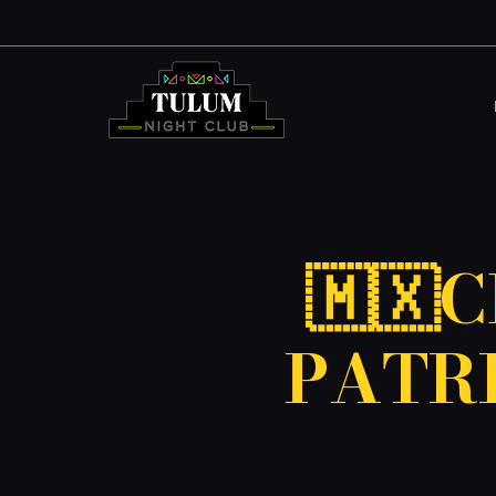
🇲🇽
PATRI