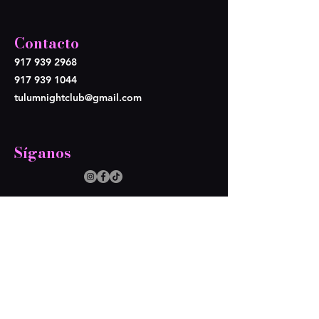
Contacto
917 939 2968
917 939 1044
tulumnightclub@gmail.com
Síganos
Opening Hours
Lun - Mier: Cerramos
​​Juev-Dom: 9pm - 4am