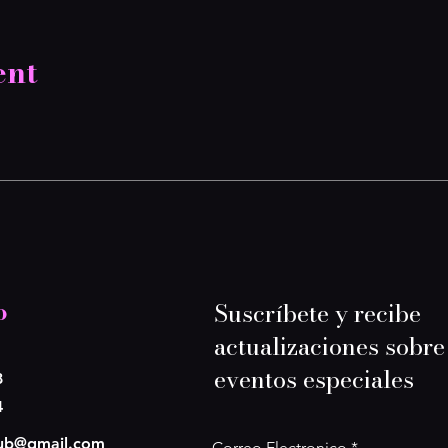
ent
o
Suscríbete y recibe
actualizaciones sobre
eventos especiales
8
4
lub@gmail.com
Correo Electronico