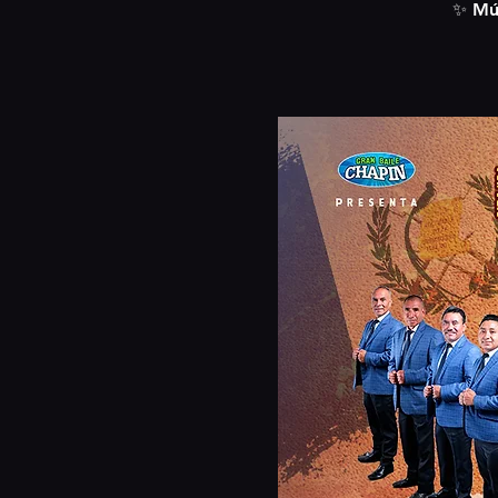
✨ Mús