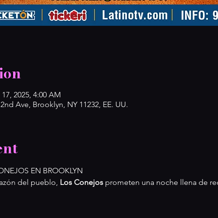
ion
 17, 2025, 4:00 AM
nd Ave, Brooklyn, NY 11232, EE. UU.
ent
CONEJOS EN BROOKLYN
azón del pueblo, 
Los Conejos
 prometen una noche llena de rec