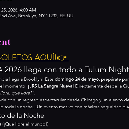
 25, 2026, 4:00 AM
d Ave, Brooklyn, NY 11232, EE. UU.
ent
OLETOS AQUÍ!👉 
.A 2026 llega con todo a Tulum Nigh
ia llega a Brooklyn! Este 
domingo 24 de mayo
, prepárate par
el momento: 
¡JRS La Sangre Nueva!
 Directamente desde la Ci
llore, que llore!"
.
de con un regreso espectacular desde Chicago y un elenco de 
do toda la noche. ¡Un evento masivo con máxima seguridad qu
o de la Noche:
a
 (¡Que llore el mundo!)