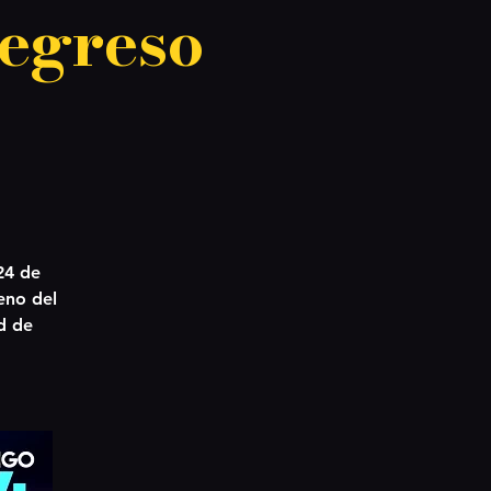
egreso
24 de
eno del
d de