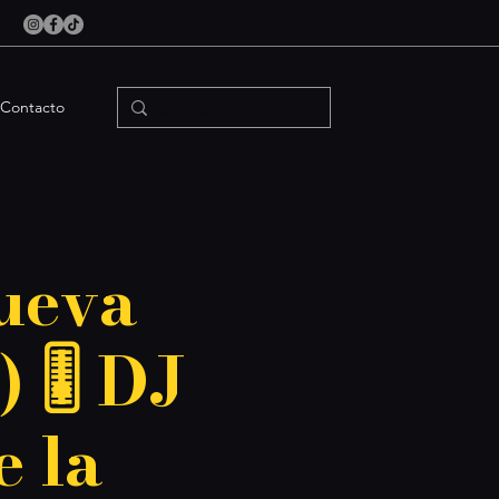
Contacto
ueva
 🎚️ DJ
e la