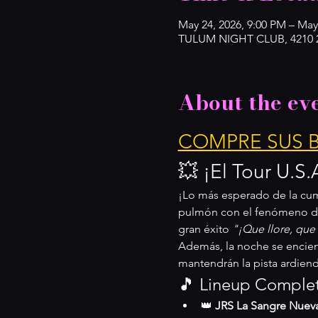
May 24, 2026, 9:00 PM – May
TULUM NIGHT CLUB, 4210 2n
About the ev
COMPRE SUS B
💥 ¡El Tour U.S
¡Lo más esperado de la cumb
pulmón con el fenómeno d
gran éxito 
"¡Que llore, que 
Además, la noche se encien
mantendrán la pista ardien
🎵 Lineup Complet
👑 
JRS La Sangre Nuev