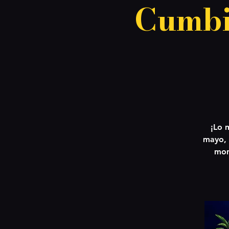
Cumbi
¡Lo 
mayo, 
mom