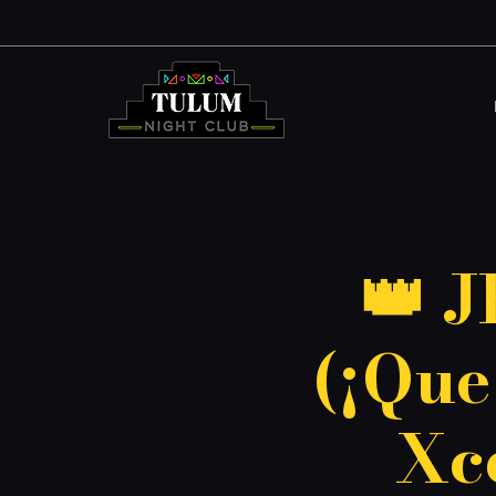
👑 
(¡Que 
Xce