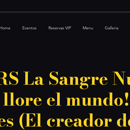
Home
Eventos
Reservas VIP
Menu
Galleria
JRS La Sangre N
llore el mundo!)
s (El creador d