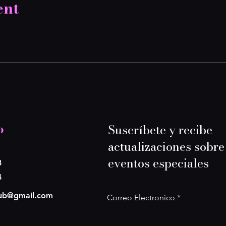
ent
o
Suscríbete y recibe
actualizaciones sobre
eventos especiales
8
4
lub@gmail.com
Correo Electronico