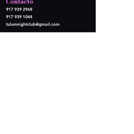
Contacto
917 939 2968
917 939 1044
tulumnightclub@gmail.com
Síganos
Opening Hours
Lun - Mier: Cerramos
​​Juev-Dom: 9pm - 4am
4210 2nd Ave,
Brooklyn, NY 11232