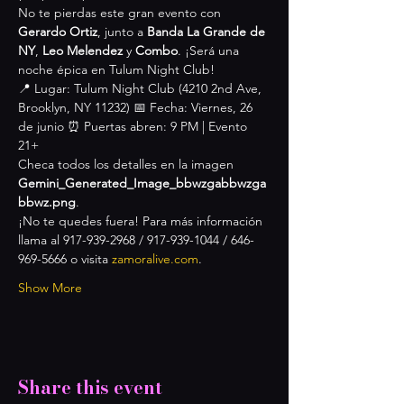
No te pierdas este gran evento con 
Gerardo Ortiz
, junto a 
Banda La Grande de 
NY
, 
Leo Melendez
 y 
Combo
. ¡Será una 
noche épica en Tulum Night Club!
📍 Lugar: Tulum Night Club (4210 2nd Ave, 
Brooklyn, NY 11232) 📅 Fecha: Viernes, 26 
de junio ⏰ Puertas abren: 9 PM | Evento 
21+
Checa todos los detalles en la imagen 
Gemini_Generated_Image_bbwzgabbwzga
bbwz.png
.
¡No te quedes fuera! Para más información 
llama al 917-939-2968 / 917-939-1044 / 646-
969-5666 o visita 
zamoralive.com
.
Show More
Share this event