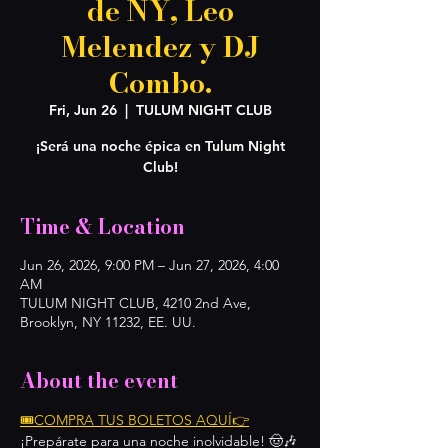
de NY, Leo
Melendez y DJ
Combo.
Fri, Jun 26
  |  
TULUM NIGHT CLUB
¡Será una noche épica en Tulum Night
Club!
Time & Location
Jun 26, 2026, 9:00 PM – Jun 27, 2026, 4:00
AM
TULUM NIGHT CLUB, 4210 2nd Ave,
Brooklyn, NY 11232, EE. UU.
About the event
🎟️COMPRA TUS BOLETOS AQUÍ👉
¡Prepárate para una noche inolvidable! 🤠🎶