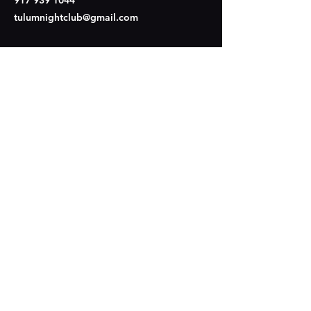
917 939 1044
tulumnightclub@gmail.com
Síganos
Opening Hours
Lun - Mier: Cerramos
​​Juev-Dom: 9pm - 4am
4210 2nd Ave,
Brooklyn, NY 11232
Suscríbete y recibe