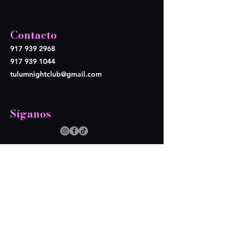
Contacto
917 939 2968
917 939 1044
tulumnightclub@gmail.com
Síganos
Opening Hours
Lun - Mier: Cerramos
​​Juev-Dom: 9pm - 4am