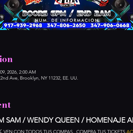
ion
 09, 2026, 2:00 AM
nd Ave, Brooklyn, NY 11232, EE. UU.
ent
AM SAM / WENDY QUEEN / HOMENAJE A
K
VEN CON TODOS TUS COMPAS.  COMPRA TUS TICKETS 
AQ