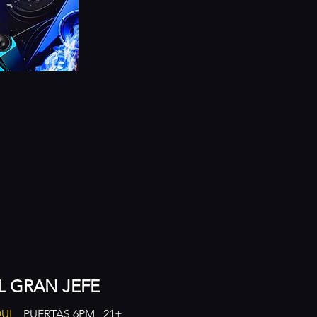
L GRAN JEFE
UI 
   PUERTAS 6PM   21+