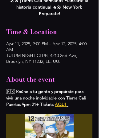
🎤🔥 ¡Tierra Cali hermanos Plancarte la
historia continua! 🔥🎤 New York
Preparate!
Time & Location
Apr 11, 2025, 9:00 PM – Apr 12, 2025, 4:00
AM
TULUM NIGHT CLUB, 4210 2nd Ave,
Brooklyn, NY 11232, EE. UU.
About the event
🇲🇽 
Reúne a tu gente y prepárate para 
vivir una noche inolvidable con Tierra Cali
Puertas 9pm 21+ Tickets 
AQUI 