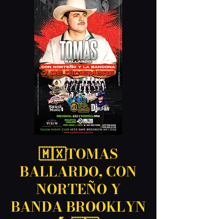
🇲🇽TOMAS
BALLARDO, CON
NORTEÑO Y
BANDA BROOKLYN