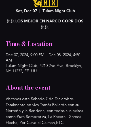
🗽🇲🇽
Sat, Dec 07
  |  
Tulum Night Club
🇲🇽LOS MEJOR EN NARCO CORRIDOS
🇲🇽
Time & Location
Dec 07, 2024, 9:00 PM – Dec 08, 2024, 4:50
AM
Tulum Night Club, 4210 2nd Ave, Brooklyn,
NY 11232, EE. UU.
About the event
Visitanos este Sabado 7 de Diciembre. 
Totalmente en vivo Tomás Ballardo con su 
Norteño y la Bandona, con todos sus éxitos 
como:Pura Sombreriza, La Receta - Somos 
Flecha, Por Clave El Caiman,ETC.