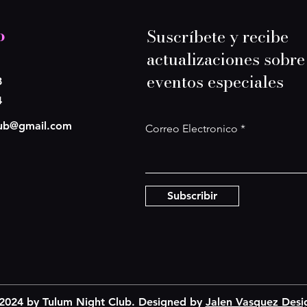
o
Suscríbete y recibe
actualizaciones sobre
eventos especiales
8
4
lub@gmail.com
Correo Electronico
Subscribir
2024 by Tulum Night Club. Designed by
Jalen Vasquez Desi