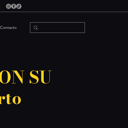
Contacto
ON SU
rto