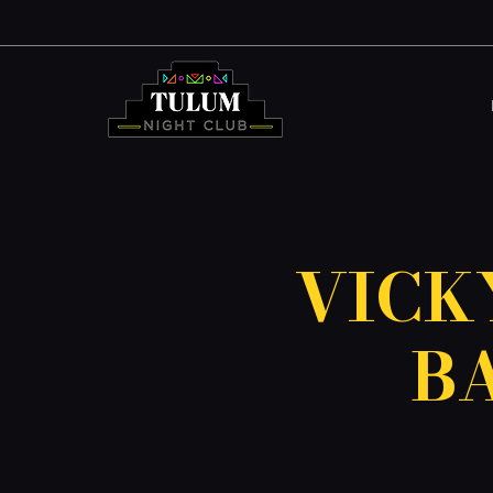
VICK
BA